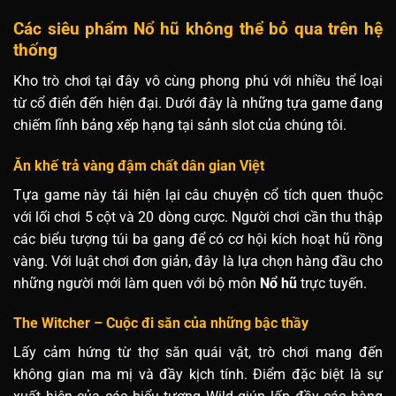
Các siêu phẩm Nổ hũ không thể bỏ qua trên hệ
thống
Kho trò chơi tại đây vô cùng phong phú với nhiều thể loại
từ cổ điển đến hiện đại. Dưới đây là những tựa game đang
chiếm lĩnh bảng xếp hạng tại sảnh slot của chúng tôi.
Ăn khế trả vàng đậm chất dân gian Việt
Tựa game này tái hiện lại câu chuyện cổ tích quen thuộc
với lối chơi 5 cột và 20 dòng cược. Người chơi cần thu thập
các biểu tượng túi ba gang để có cơ hội kích hoạt hũ rồng
vàng. Với luật chơi đơn giản, đây là lựa chọn hàng đầu cho
những người mới làm quen với bộ môn
Nổ hũ
trực tuyến.
The Witcher – Cuộc đi săn của những bậc thầy
Lấy cảm hứng từ thợ săn quái vật, trò chơi mang đến
không gian ma mị và đầy kịch tính. Điểm đặc biệt là sự