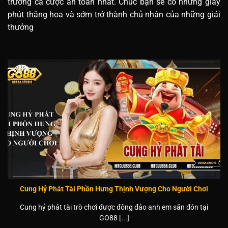
trường cá cược an toàn nhất. Chúc bạn sẽ có những giây
phút thăng hoa và sớm trở thành chủ nhân của những giải
thưởng
Cung Hỷ Phát Tài Phồn Hưng Thịnh Vượng Cho Người Chơi
Cung hỷ phát tài trò chơi được đông đảo anh em săn đón tại
GO88 [...]