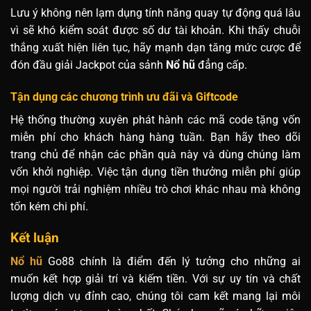
Lưu ý không nên lạm dụng tính năng quay tự động quá lâu
vì sẽ khó kiểm soát được số dư tài khoản. Khi thấy chuỗi
thắng xuất hiện liên tục, hãy mạnh dạn tăng mức cược để
đón đầu giải Jackpot của sảnh
Nổ hũ
đẳng cấp.
Tận dụng các chương trình ưu đãi và Giftcode
Hệ thống thường xuyên phát hành các mã code tặng vốn
miễn phí cho khách hàng hàng tuần. Bạn hãy theo dõi
trang chủ để nhận các phần quà này và dùng chúng làm
vốn khởi nghiệp. Việc tận dụng tiền thưởng miễn phí giúp
mọi người trải nghiệm nhiều trò chơi khác nhau mà không
tốn kém chi phí.
Kết luận
Nổ hũ
Go88 chính là điểm đến lý tưởng cho những ai
muốn kết hợp giải trí và kiếm tiền. Với sự uy tín và chất
lượng dịch vụ đỉnh cao, chúng tôi cam kết mang lại môi