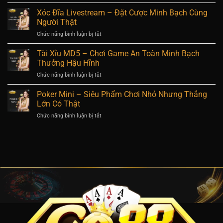
Tài
Chơi
Xỉu
Xóc Đĩa Livestream – Đặt Cược Minh Bạch Cùng
Hiệu
Livestream
Quả
Người Thật
–
Từ
Chức năng bình luận bị tắt
ở
Cực
Cao
Xóc
Phẩm
Thủ
Đĩa
Tài Xỉu MD5 – Chơi Game An Toàn Minh Bạch
Giải
Livestream
Trí
Thưởng Hậu Hĩnh
–
Minh
Chức năng bình luận bị tắt
ở
Đặt
Bạch
Tài
Cược
Thưởng
Xỉu
Poker Mini – Siêu Phẩm Chơi Nhỏ Nhưng Thắng
Minh
Lớn
MD5
Bạch
Lớn Có Thật
–
Cùng
Chức năng bình luận bị tắt
ở
Chơi
Người
Poker
Game
Thật
Mini
An
–
Toàn
Siêu
Minh
Phẩm
Bạch
Chơi
Thưởng
Nhỏ
Hậu
Nhưng
Hĩnh
Thắng
Lớn
Có
Thật